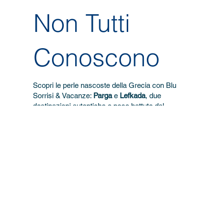
Non Tutti
Conoscono
Scopri le perle nascoste della Grecia con Blu
Sorrisi & Vacanze:
Parga
e
Lefkada
, due
destinazioni autentiche e poco battute dal
turismo di massa, perfette per chi cerca
bellezza, relax e cultura.
Grazie ai nostri pacchetti esclusivi, ti
garantiamo un’esperienza unica con servizi di
alta qualità e un’assistenza sempre a tua
disposizione.