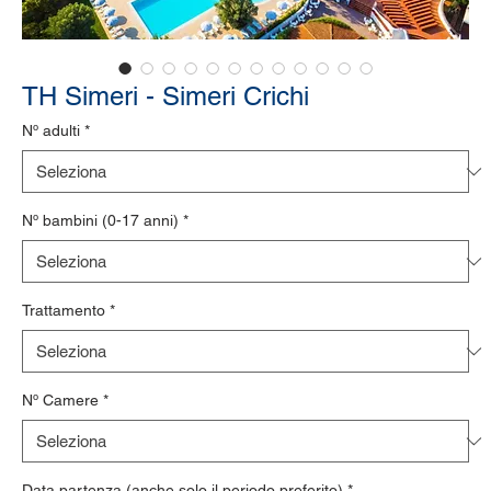
TH Simeri - Simeri Crichi
Nº adulti
*
Nº bambini (0-17 anni)
*
Trattamento
*
Nº Camere
*
Data partenza (anche solo il periodo preferito)
*