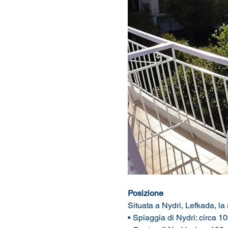
Posizione
Situata a Nydri, Lefkada, la
• Spiaggia di Nydri: circa 10