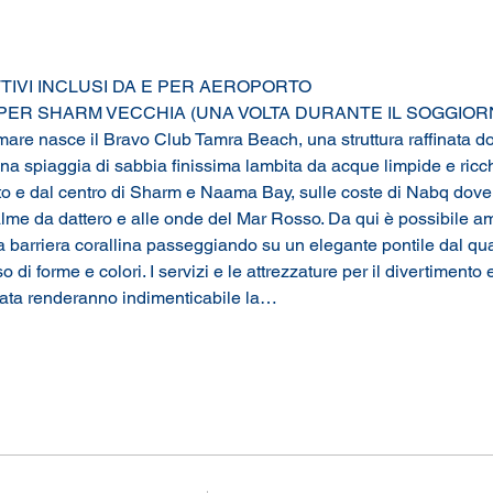
TIVI INCLUSI DA E PER AEROPORTO
 PER SHARM VECCHIA (UNA VOLTA DURANTE IL SOGGIOR
are nasce il Bravo Club Tamra Beach, una struttura raffinata do
na spiaggia di sabbia finissima lambita da acque limpide e ricche
to e dal centro di Sharm e Naama Bay, sulle coste di Nabq dove i
alme da dattero e alle onde del Mar Rosso. Da qui è possibile am
a barriera corallina passeggiando su un elegante pontile dal qua
di forme e colori. I servizi e le attrezzature per il divertimento e
rata renderanno indimenticabile la…