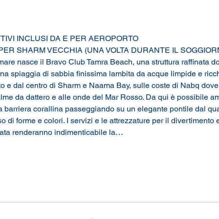
TIVI INCLUSI DA E PER AEROPORTO
 PER SHARM VECCHIA (UNA VOLTA DURANTE IL SOGGIOR
are nasce il Bravo Club Tamra Beach, una struttura raffinata do
na spiaggia di sabbia finissima lambita da acque limpide e ricche
to e dal centro di Sharm e Naama Bay, sulle coste di Nabq dove i
alme da dattero e alle onde del Mar Rosso. Da qui è possibile am
a barriera corallina passeggiando su un elegante pontile dal qua
di forme e colori. I servizi e le attrezzature per il divertimento e
rata renderanno indimenticabile la…