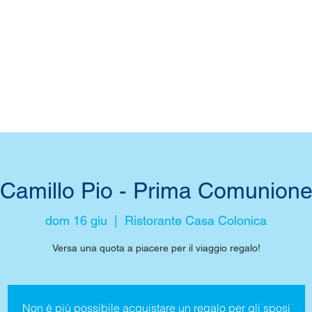
Camillo Pio - Prima Comunion
dom 16 giu
  |  
Ristorante Casa Colonica
Versa una quota a piacere per il viaggio regalo!
Non è più possibile acquistare un regalo per gli sposi