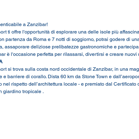
enticabile a Zanzibar! 
 ti offre l'opportunità di esplorare una delle isole più affasci
n partenza da Roma e 7 notti di soggiorno, potrai godere di una
cina, assaporare deliziose prelibatezze gastronomiche e partecipare
ar è l'occasione perfetta per rilassarsi, divertirsi e creare nuovi 
A
t si trova sulla costa nord occidentale di Zanzibar, in una magn
e e barriere di corallo. Dista 60 km da Stone Town e dall’aeropo
o nel rispetto dell’architettura locale - e premiato dal Certificato
 giardino tropicale .