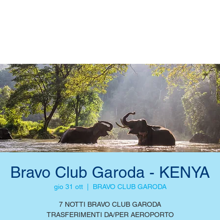
Bravo Club Garoda - KENYA
gio 31 ott
  |  
BRAVO CLUB GARODA
7 NOTTI BRAVO CLUB GARODA
TRASFERIMENTI DA/PER AEROPORTO